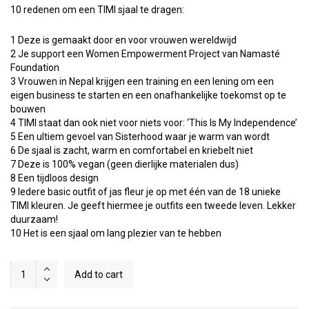
10 redenen om een TIMI sjaal te dragen:
1 Deze is gemaakt door en voor vrouwen wereldwijd
2 Je support een Women Empowerment Project van Namasté
Foundation
3 Vrouwen in Nepal krijgen een training en een lening om een
eigen business te starten en een onafhankelijke toekomst op te
bouwen
4 TIMI staat dan ook niet voor niets voor: ‘This Is My Independence’
5 Een ultiem gevoel van Sisterhood waar je warm van wordt
6 De sjaal is zacht, warm en comfortabel en kriebelt niet
7 Deze is 100% vegan (geen dierlijke materialen dus)
8 Een tijdloos design
9 Iedere basic outfit of jas fleur je op met één van de 18 unieke
TIMI kleuren. Je geeft hiermee je outfits een tweede leven. Lekker
duurzaam!
10 Het is een sjaal om lang plezier van te hebben
Ultra
Add to cart
Violet
quantity