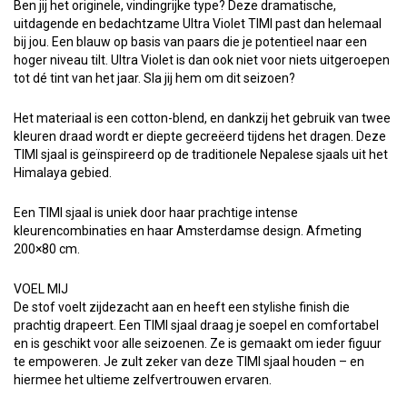
Ben jij het originele, vindingrijke type? Deze dramatische,
uitdagende en bedachtzame Ultra Violet TIMI past dan helemaal
bij jou. Een blauw op basis van paars die je potentieel naar een
hoger niveau tilt. Ultra Violet is dan ook niet voor niets uitgeroepen
tot dé tint van het jaar. Sla jij hem om dit seizoen?
Het materiaal is een cotton-blend, en dankzij het gebruik van twee
kleuren draad wordt er diepte gecreëerd tijdens het dragen. Deze
TIMI sjaal is geïnspireerd op de traditionele Nepalese sjaals uit het
Himalaya gebied.
Een TIMI sjaal is uniek door haar prachtige intense
kleurencombinaties en haar Amsterdamse design. Afmeting
200×80 cm.
VOEL MIJ
De stof voelt zijdezacht aan en heeft een stylishe finish die
prachtig drapeert. Een TIMI sjaal draag je soepel en comfortabel
en is geschikt voor alle seizoenen. Ze is gemaakt om ieder figuur
te empoweren. Je zult zeker van deze TIMI sjaal houden – en
hiermee het ultieme zelfvertrouwen ervaren.