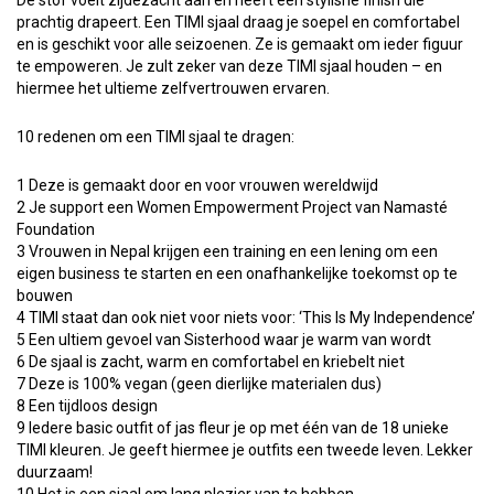
De stof voelt zijdezacht aan en heeft een stylishe finish die
prachtig drapeert. Een TIMI sjaal draag je soepel en comfortabel
en is geschikt voor alle seizoenen. Ze is gemaakt om ieder figuur
te empoweren. Je zult zeker van deze TIMI sjaal houden – en
hiermee het ultieme zelfvertrouwen ervaren.
10 redenen om een TIMI sjaal te dragen:
1 Deze is gemaakt door en voor vrouwen wereldwijd
2 Je support een Women Empowerment Project van Namasté
Foundation
3 Vrouwen in Nepal krijgen een training en een lening om een
eigen business te starten en een onafhankelijke toekomst op te
bouwen
4 TIMI staat dan ook niet voor niets voor: ‘This Is My Independence’
5 Een ultiem gevoel van Sisterhood waar je warm van wordt
6 De sjaal is zacht, warm en comfortabel en kriebelt niet
7 Deze is 100% vegan (geen dierlijke materialen dus)
8 Een tijdloos design
9 Iedere basic outfit of jas fleur je op met één van de 18 unieke
TIMI kleuren. Je geeft hiermee je outfits een tweede leven. Lekker
duurzaam!