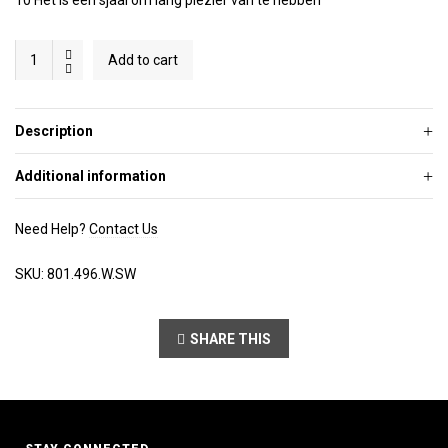
10 Het is een sjaal om lang plezier van te hebben
Snow
Add to cart
white
quantity
Description
Additional information
Need Help?
Contact Us
SKU:
801.496.W.SW
SHARE THIS