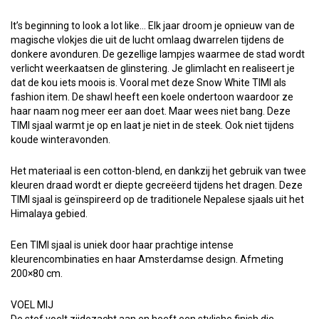
It’s beginning to look a lot like… Elk jaar droom je opnieuw van de
magische vlokjes die uit de lucht omlaag dwarrelen tijdens de
donkere avonduren. De gezellige lampjes waarmee de stad wordt
verlicht weerkaatsen de glinstering. Je glimlacht en realiseert je
dat de kou iets moois is. Vooral met deze Snow White TIMI als
fashion item. De shawl heeft een koele ondertoon waardoor ze
haar naam nog meer eer aan doet. Maar wees niet bang. Deze
TIMI sjaal warmt je op en laat je niet in de steek. Ook niet tijdens
koude winteravonden.
Het materiaal is een cotton-blend, en dankzij het gebruik van twee
kleuren draad wordt er diepte gecreëerd tijdens het dragen. Deze
TIMI sjaal is geïnspireerd op de traditionele Nepalese sjaals uit het
Himalaya gebied.
Een TIMI sjaal is uniek door haar prachtige intense
kleurencombinaties en haar Amsterdamse design. Afmeting
200×80 cm.
VOEL MIJ