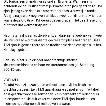
Old Pink is een vriendin van Blond en Brunette. Wanneer jij ’s
ochtends de deur uitloopt met je zwarte leren jack geeft deze TIMI
sjaal je nog even dat extra stoere maar toch vrouwelijke randje.
Als jij je na je werk nog even omkleedt voor een diner met vrienden
kun je deze Old Pink TIMI gerust blijven dragen. Het geeft je avond
outfit net dat warme tintje kleur.
Het materiaal is een cotton-blend, en dankzij het gebruik van twee
kleuren draad wordt er diepte gecreëerd tijdens het dragen. Deze
TIMI sjaal is geïnspireerd op de traditionele Nepalese sjaals uit het
Himalaya gebied.
Een TIMI sjaal is uniek door haar prachtige intense
kleurencombinaties en haar Amsterdamse design. Afmeting
200×80 cm.
VOEL MIJ
De stof voelt zijdezacht aan en heeft een stylishe finish die
prachtig drapeert. Een TIMI sjaal draag je soepel en comfortabel
en is geschikt voor alle seizoenen. Ze is gemaakt om ieder figuur
te empoweren. Je zult zeker van deze TIMI sjaal houden – en
hiermee het ultieme zelfvertrouwen ervaren.