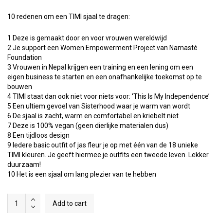
10 redenen om een TIMI sjaal te dragen:
1 Deze is gemaakt door en voor vrouwen wereldwijd
2 Je support een Women Empowerment Project van Namasté
Foundation
3 Vrouwen in Nepal krijgen een training en een lening om een
eigen business te starten en een onafhankelijke toekomst op te
bouwen
4 TIMI staat dan ook niet voor niets voor: ‘This Is My Independence’
5 Een ultiem gevoel van Sisterhood waar je warm van wordt
6 De sjaal is zacht, warm en comfortabel en kriebelt niet
7 Deze is 100% vegan (geen dierlijke materialen dus)
8 Een tijdloos design
9 Iedere basic outfit of jas fleur je op met één van de 18 unieke
TIMI kleuren. Je geeft hiermee je outfits een tweede leven. Lekker
duurzaam!
10 Het is een sjaal om lang plezier van te hebben
Old
Add to cart
Pink
quantity