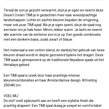
Terwijl de zon je gezicht verwarmt, sluit je je ogen en neemt deze
Desert Cream TIMI je in gedachten mee naar woestijnachtige
landschappen. Lichte en zachte kleuren bepalen de omgeving,
maar ook jouw TIMI sjaal. Als je je ogen opent, sla je de sjaal nog
een keer om je hals heen. Mmm, lekker warm. Je lacht en neemt
alle warmte van de winterse zon in je op. Een goede combinatie
met een donkere basis, zoals zwart of blauw.
Het materiaal is een cotton-blend, en dankzij het gebruik van twee
kleuren draad wordt er diepte gecreëerd tijdens het dragen. Deze
TIMI sjaal is geïnspireerd op de traditionele Nepalese sjaals uit het
Himalaya gebied.
Een TIMI sjaal is uniek door haar prachtige intense
kleurencombinaties en haar Amsterdamse design. Afmeting
200×80 cm.
VOEL MIJ
De stof voelt zijdezacht aan en heeft een stylishe finish die
prachtig drapeert. Een TIMI sjaal draag je soepel en comfortabel