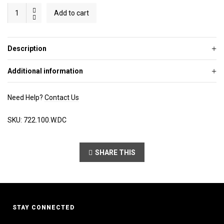
Desert
Add to cart
Cream
quantity
Description
Additional information
Need Help?
Contact Us
SKU:
722.100.W.DC
SHARE THIS
STAY CONNECTED