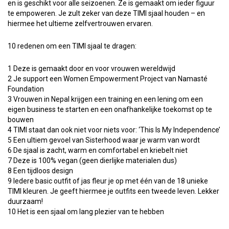
en is geschikt voor alle seizoenen. Ze is gemaakt om ieder figuur
te empoweren. Je zult zeker van deze TIMI sjaal houden – en
hiermee het ultieme zelfvertrouwen ervaren.
10 redenen om een TIMI sjaal te dragen:
1 Deze is gemaakt door en voor vrouwen wereldwijd
2 Je support een Women Empowerment Project van Namasté
Foundation
3 Vrouwen in Nepal krijgen een training en een lening om een
eigen business te starten en een onafhankelijke toekomst op te
bouwen
4 TIMI staat dan ook niet voor niets voor: ‘This Is My Independence’
5 Een ultiem gevoel van Sisterhood waar je warm van wordt
6 De sjaal is zacht, warm en comfortabel en kriebelt niet
7 Deze is 100% vegan (geen dierlijke materialen dus)
8 Een tijdloos design
9 Iedere basic outfit of jas fleur je op met één van de 18 unieke
TIMI kleuren. Je geeft hiermee je outfits een tweede leven. Lekker
duurzaam!
10 Het is een sjaal om lang plezier van te hebben